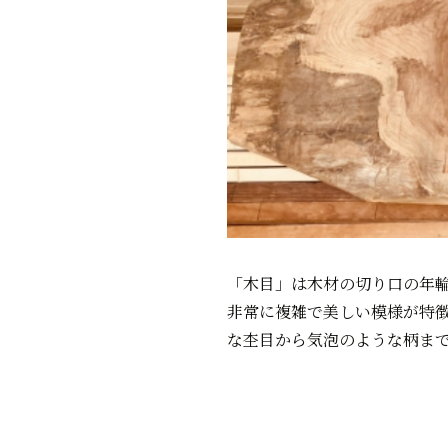
「木目」は木材の切り口の年
非常に複雑で美しい模様が特
な杢目から気泡のような柄ま