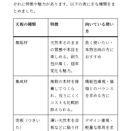
ぞれに特徴や魅力があります。以下の表に主な種類をま
とめました。
天板の種類
特徴
向いている使い
方
無垢材
天然木そのまま
長く使いたい・
の質感や木目を
本物志向の方に
楽しめる。耐久
おすすめ
性が高く、経年
変化も魅力。
集成材
複数の木材を接
機能性重視・価
着してつくら
格とのバランス
れ、反りにくく
を求める方に
コストも比較的
抑えられる。
突板（つきい
薄い天然木を合
デザイン重視・
た）
板などに貼り付
軽量な家具を求