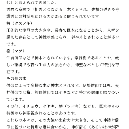
代）と考えられてきました。
霊的な意味で「祖霊とつながる」木ともされ、先祖の導きや守
護霊との対話を助ける力があると信じられています。
楠（クスノキ）
圧倒的な樹冠の大きさや、長寿で巨木になることから、人智を
超えた存在として神性が感じられ、御神木とされることが多い
です。
松（マツ）
住吉信仰などで神木とされています。常緑樹であることや、厳
しい環境でも育つ生命力の強さから、神聖な木として特別な存
在です。
その他の木
信仰によって多様な木が神木とされます。伊勢信仰では
杉
、天
神信仰では
梅
、熊野信仰では
ナギ
などが特定の信仰と結びつい
ています。
その他、
イチョウ
、
ケヤキ
、椿（ツバキ）なども、巨木やその
特徴から神聖視されることがあります。
これらの木々は、その力強い生命力や大きさ、そして神話や信
仰に基づいた特別な意味合いから、神が宿る（あるいは神が降