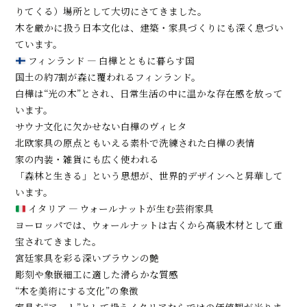
りてくる）場所として大切にさてきました。
木を厳かに扱う日本文化は、建築・家具づくりにも深く息づい
ています。
フィンランド ― 白樺とともに暮らす国
国土の約7割が森に覆われるフィンランド。
白樺は“光の木”とされ、日常生活の中に温かな存在感を放って
います。
サウナ文化に欠かせない白樺のヴィヒタ
北欧家具の原点ともいえる素朴で洗練された白樺の表情
家の内装・雑貨にも広く使われる
「森林と生きる」という思想が、世界的デザインへと昇華して
います。
イタリア ― ウォールナットが生む芸術家具
ヨーロッパでは、ウォールナットは古くから高級木材として重
宝されてきました。
宮廷家具を彩る深いブラウンの艶
彫刻や象嵌細工に適した滑らかな質感
“木を美術にする文化”の象徴
家具を“アート”として扱うイタリアならではの価値観が光りま