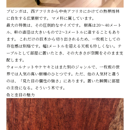
ブビンガは、西アフリカから中央アフリカにかけての熱帯雨林
に自生する広葉樹です。 マメ科に属しています。
最大の特徴は、その圧倒的なサイズです。 樹高は20〜40メート
ル、幹の直径は大きいもので2〜3メートルに達することもあり
ます。 これだけの巨木から切り出されるため、一枚板としての
存在感は別格です。幅1メートルを超える天板も珍しくない。テ
ーブルとして部屋に置いたとき、その大きさが空間をそのまま支
配します。
ウォールナットやケヤキとはまた別のジャンルで、一枚板の世
界では人気の高い樹種のひとつです。ただ、他の人気材と違う
のは、「見た目の個性の強さ」にあります。置いた瞬間に部屋
の主役になる。そういう木です。
色と杢目の魅力