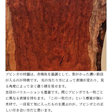
ブビンガの材面は、赤褐色を基調として、紫がかった濃い筋目
が入るのが特徴です。 光の当たり方によって表情が変わり、見
る角度によって全く違う顔を見せます。
杢目のバリエーションも豊富です。同じブビンガでも一枚ごと
に異なる表情を持ちます。「この一枚だけ」という感覚が強い
木材で、一目見て気に入ったものを選ぶのが、ブビンガとの正
しい付き合い方だと思います。