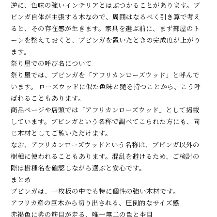
逆に、色味の強いインテリアとはぶつかることがあります。ブ
ビンガ自体が主張する木なので、周囲はなるべく引き算で考え
ると、その存在感が生きます。家具を選ぶ前に、まず部屋のト
ーンを整えておくと、ブビンガを置いたときの完成度が上がり
ます。
祭り屋での呼び名について
祭り屋では、ブビンガを「アフリカンローズウッド」と呼んで
います。 ローズウッドに似た色味と艶を持つことから、こう呼
ばれることもあります。
商品ページや店頭では「アフリカンローズウッド」として掲載
しています。ブビンガという名称で調べてこられた方にも、同
じ木材としてご覧いただけます。
なお、アフリカンローズウッドという名称は、ブビンガ以外の
樹種に使われることもあります。混乱を避けるため、ご検討の
際は樹種名を確認しながら選ぶと安心です。
まとめ
ブビンガは、一枚板の中でも特に個性の強い木材です。
アフリカ産の巨木から切り出される、圧倒的なサイズ感
赤褐色に紫の筋目が走る、唯一無二の色と杢目