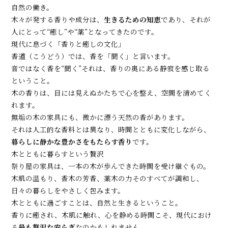
自然の働き。
木々が発する香りや成分は、
生きるための知恵
であり、それが
人にとって“癒し”や“薬”となってきたのです。
現代に息づく「香りと癒しの文化」
香道（こうどう）では、香を「聞く」と言います。
音ではなく香を“聞く”――それは、香りの奥にある静寂を感じ取る
ということ。
木の香りは、目には見えぬかたちで心を整え、空間を清めてく
れます。
無垢の木の家具にも、微かに漂う天然の香があります。
それは人工的な香料とは異なり、時間とともに変化しながら、
暮らしに静かな豊かさをもたらす香り
です。
木とともに暮らすという贅沢
祭り屋の家具は、一本の木が歩んできた時間を受け継ぐもの。
木肌の温もり、香木の芳香、薬木の力――そのすべてが調和し、
日々の暮らしをやさしく包みます。
木とともに過ごすことは、自然と生きるということ。
香りに癒され、木肌に触れ、心を静める時間こそ、現代におけ
る
最も贅沢な安らぎ
なのかもしれません。