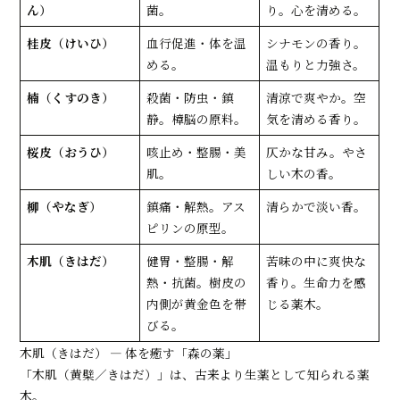
ん）
菌。
り。心を清める。
桂皮（けいひ）
血行促進・体を温
シナモンの香り。
める。
温もりと力強さ。
楠（くすのき）
殺菌・防虫・鎮
清涼で爽やか。空
静。樟脳の原料。
気を清める香り。
桜皮（おうひ）
咳止め・整腸・美
仄かな甘み。やさ
肌。
しい木の香。
柳（やなぎ）
鎮痛・解熱。アス
清らかで淡い香。
ピリンの原型。
木肌（きはだ）
健胃・整腸・解
苦味の中に爽快な
熱・抗菌。樹皮の
香り。生命力を感
内側が黄金色を帯
じる薬木。
びる。
木肌（きはだ） ― 体を癒す「森の薬」
「木肌（黄檗／きはだ）」は、古来より生薬として知られる薬
木。