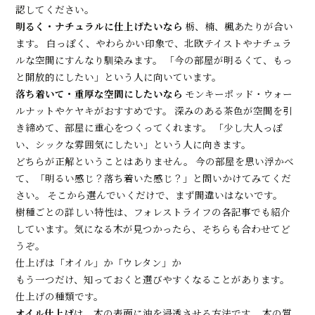
認してください。
明るく・ナチュラルに仕上げたいなら
栃、楠、楓あたりが合い
ます。 白っぽく、やわらかい印象で、北欧テイストやナチュラ
ルな空間にすんなり馴染みます。 「今の部屋が明るくて、もっ
と開放的にしたい」という人に向いています。
落ち着いて・重厚な空間にしたいなら
モンキーポッド・ウォー
ルナットやケヤキがおすすめです。 深みのある茶色が空間を引
き締めて、部屋に重心をつくってくれます。 「少し大人っぽ
い、シックな雰囲気にしたい」という人に向きます。
どちらが正解ということはありません。 今の部屋を思い浮かべ
て、「明るい感じ？落ち着いた感じ？」と問いかけてみてくだ
さい。 そこから選んでいくだけで、まず間違いはないです。
樹種ごとの詳しい特性は、フォレストライフの各記事でも紹介
しています。気になる木が見つかったら、そちらも合わせてど
うぞ。
仕上げは「オイル」か「ウレタン」か
もう一つだけ、知っておくと選びやすくなることがあります。
仕上げの種類です。
オイル仕上げ
は、木の表面に油を浸透させる方法です。 木の質