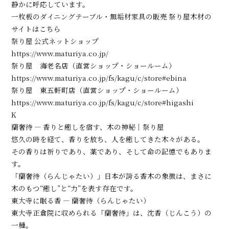
静かに呼応しています。
一枚板のダイニングテーブル・無垢材家具の販売 祭り屋木材の
サイトはこちら
祭り屋 公式ネットショップ
https://www.maturiya.co.jp/
祭り屋 海老名店（直営ショップ・ショールーム）
https://www.maturiya.co.jp/fs/kagu/c/store#ebina
祭り屋 東五軒町店（直営ショップ・ショールーム）
https://www.maturiya.co.jp/fs/kagu/c/store#higashi
K
蘭奢待 ― 香りと癒しを宿す、木の神秘｜祭り屋
悠久の時を経て、香りを放ち、人を癒してきた木々がある。
その香りは祈りであり、薬であり、そして命の記憶でもありま
す。
「蘭奢待（らんじゃたい）」――日本が誇る香木の象徴は、まさに
木のもつ“癒し”と“力”を表す存在です。
東大寺に眠る香 ― 蘭奢待（らんじゃたい）
東大寺正倉院に収められる「蘭奢待」は、沈香（じんこう）の
一種。