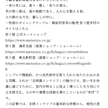
一本の木には、香り・癒し・祈りが宿る。
木が放つ香は、森の鼓動であり、人の心を整える音。
その静かな力を、暮らしの中に――。
一枚板のダイニングテーブル・無垢材家具の販売 祭り屋木材の
サイトはこちら
祭り屋 公式ネットショップ
https://www.maturiya.co.jp/
祭り屋 海老名店（直営ショップ・ショールーム）
https://www.maturiya.co.jp/fs/kagu/c/store#ebina
祭り屋 東五軒町店（直営ショップ・ショールーム）
https://www.maturiya.co.jp/fs/kagu/c/store#higashi
K
シンプルで機能的、かつ自然素材を取り入れたあたたかみのあ
る空間、それが「北欧風インテリア」の魅力です。長い冬を快
適に過ごすために、室内を明るく心地よく保つことを大切にす
る北欧文化。その中で重要な役割を果たしているのが“木材”で
す。
この記事では、北欧インテリアの基本的な特徴から、相性の良