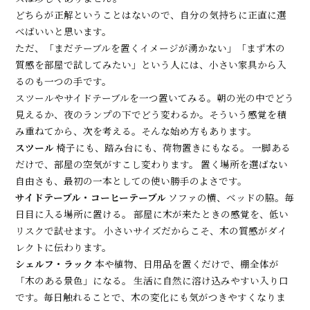
どちらが正解ということはないので、自分の気持ちに正直に選
べばいいと思います。
ただ、「まだテーブルを置くイメージが湧かない」「まず木の
質感を部屋で試してみたい」という人には、小さい家具から入
るのも一つの手です。
スツールやサイドテーブルを一つ置いてみる。朝の光の中でどう
見えるか、夜のランプの下でどう変わるか。そういう感覚を積
み重ねてから、次を考える。そんな始め方もあります。
スツール
椅子にも、踏み台にも、荷物置きにもなる。 一脚ある
だけで、部屋の空気がすこし変わります。 置く場所を選ばない
自由さも、最初の一本としての使い勝手のよさです。
サイドテーブル・コーヒーテーブル
ソファの横、ベッドの脇。毎
日目に入る場所に置ける。 部屋に木が来たときの感覚を、低い
リスクで試せます。 小さいサイズだからこそ、木の質感がダイ
レクトに伝わります。
シェルフ・ラック
本や植物、日用品を置くだけで、棚全体が
「木のある景色」になる。 生活に自然に溶け込みやすい入り口
です。毎日触れることで、木の変化にも気がつきやすくなりま