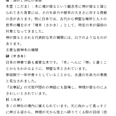
木霊（こだま）：木に魂が宿るという観念木に神が宿ると信じ
られてきた背景には、その生命力や樹木の大きさに対する畏敬
の念があります。特に日本では、古代から神聖な場所と人々の
世界の
境
を示す「境木（さかき）」として、特定の木が信仰の
対象となってきました。
神が宿るとされる代表的な木の種類には、以下のようなものが
あります。
主要な御神木の種類
榊（サカキ）
日本の神事で最も重要な木です。「木」へんに「神」と書くこ
とからもわかるように、神聖な木とされています。
常緑樹で一年中青々としていることから、永遠の生命力の象徴
と見なされました。
『古事記』の天岩戸隠れの神話にも登場し、神様が宿るのにふ
さわしいとされています。
杉（スギ）
多くの神社の境内に植えられています。天に向かって真っすぐ
に伸びる姿から、神様が天から地上へ降りてくる際の目印（依