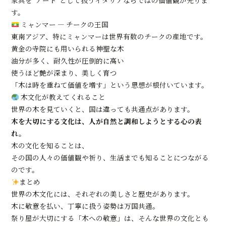
す。
ミャンマー ― チークの王国
東南アジア、特にミャンマーは世界有数のチークの産地です。
黄金の寺院にも用いられる神聖な木
油分が多く、耐久性が圧倒的に高い
使うほど艶が深まり、美しく育つ
「木は時を重ねて価値を増す」という思想が根付いています。
木文化が教えてくれること
世界の木を見ていくと、国は違っても共通点があります。
木を大切にする文化は、人が自然と調和しようとする心の表
れ。
木の文化を知ることは、
その国の人々の価値観や祈り、生活までも知ることにつながる
のです。
まとめ
世界の木文化には、それぞれの美しさと歴史があります。
木に敬意を払い、丁寧に扱う姿勢は万国共通。
祭り屋が大切にする「木への敬意」は、そんな世界の文化とも