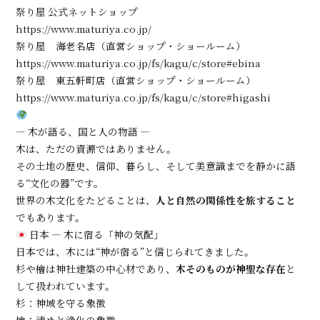
祭り屋 公式ネットショップ
https://www.maturiya.co.jp/
祭り屋 海老名店（直営ショップ・ショールーム）
https://www.maturiya.co.jp/fs/kagu/c/store#ebina
祭り屋 東五軒町店（直営ショップ・ショールーム）
https://www.maturiya.co.jp/fs/kagu/c/store#higashi
― 木が語る、国と人の物語 ―
木は、ただの資源ではありません。
その土地の歴史、信仰、暮らし、そして美意識までを静かに語
る“文化の器”です。
世界の木文化をたどることは、
人と自然の関係性を旅すること
でもあります。
日本 ― 木に宿る「神の気配」
日本では、木には“神が宿る”と信じられてきました。
杉や檜は神社建築の中心材であり、
木そのものが神聖な存在
と
して扱われています。
杉：神域を守る象徴
檜：清めと浄化の象徴