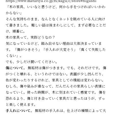
https://www.maturiya.co.jp/fs/kagu/c/store#higashi
「木の家具、いいなと思うけど、何から手をつければいいかわ
からない」
そんな気持ちのまま、なんとなくネットを眺めている人に向け
て書きました。 難しい話は後まわしにして、まず必要なことだ
け、順番に。
木の家具って、実際どうなの？
気になっているけど、踏み出せない理由は大体決まっていま
す。 「傷がつきそう」「手入れが大変そう」「高くて失敗した
くない」。
でも、少しだけ聞いてください。
傷について。
無垢材は傷がつきます。でも、それだけです。 傷
がつくと壊れる、というわけではない。表面が少し凹んだり、
色が変わったりするけれど、家具としての機能は変わらない。
むしろ、傷や染みが重なって、だんだんその家具らしい表情に
なっていく。使った時間が、木に刻まれていく感覚です。 傷を
恐れるより、傷と付き合っていく家具だと思ったほうが、ずっ
と楽しく使えます。
手入れについて。
無垢材の手入れは、仕上げの種類によって大