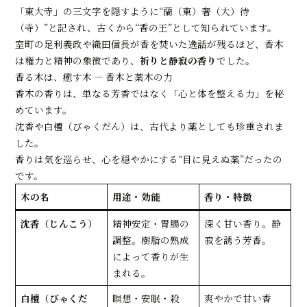
「東大寺」の三文字を隠すように“蘭（東）奢（大）待
（寺）”と記され、古くから“香の王”として知られています。
室町の足利義政や織田信長が香を焚いた逸話が残るほど、香木
は権力と精神の象徴であり、
祈りと静寂の香り
でした。
香る木は、癒す木 ― 香木と薬木の力
香木の香りは、単なる芳香ではなく「心と体を整える力」を秘
めています。
沈香や白檀（びゃくだん）は、古代より薬としても珍重されま
した。
香りは気を巡らせ、心を穏やかにする“目に見えぬ薬”だったの
です。
木の名
用途・効能
香り・特徴
沈香（じんこう）
精神安定・胃腸の
深く甘い香り。静
調整。樹脂の熟成
寂を誘う芳香。
によって香りが生
まれる。
白檀（びゃくだ
瞑想・安眠・殺
爽やかで甘い香