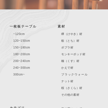
一枚板テーブル
素材
~120cm
欅（けやき）材
120~150cm
栃（とち）材
150~180cm
ポプラ材
180~200cm
モンキーポッド材
200~240cm
楠（くす）材
240~300cm
かえで材
300cm~
ブラックウォール
ナット材
桜（さくら）材
その他の素材
カテゴリ