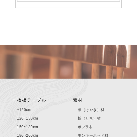
一枚板テーブル
素材
~120cm
欅（けやき）材
120~150cm
栃（とち）材
150~180cm
ポプラ材
180~200cm
モンキーポッド材