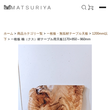
MATSURIYA
ホーム
>
商品カテゴリ一覧
>
一枚板・無垢材テーブル天板
>
1200mm以
下
> 一枚板 楠（クス）材テーブル用天板1170×850～960mm