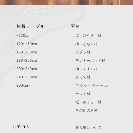
一枚板テーブル
素材
~120cm
欅（けやき）材
120~150cm
栃（とち）材
150~180cm
ポプラ材
180~200cm
モンキーポッド材
200~240cm
楠（くす）材
240~300cm
かえで材
300cm~
ブラックウォール
ナット材
桜（さくら）材
その他の素材
カテゴリ
祭り屋について