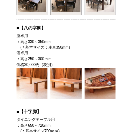
■
【八の字脚】
座卓用
：高さ330～350mm
(＊基本サイズ：座卓350mm)
酒卓用
：高さ250～300ｍｍ
価格30,000円（税別）
■
【十字脚】
ダイニングテーブル用
：高さ650～720mm
(＊基本サイズ700ｍｍ)