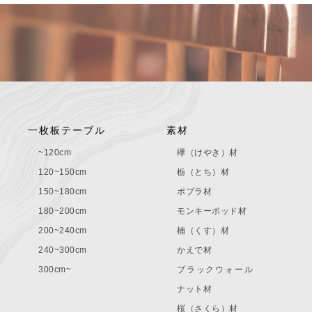
一枚板テーブル
素材
~120cm
欅（けやき）材
120~150cm
栃（とち）材
150~180cm
ポプラ材
180~200cm
モンキーポッド材
200~240cm
楠（くす）材
240~300cm
かえで材
300cm~
ブラックウォール
ナット材
桜（さくら）材