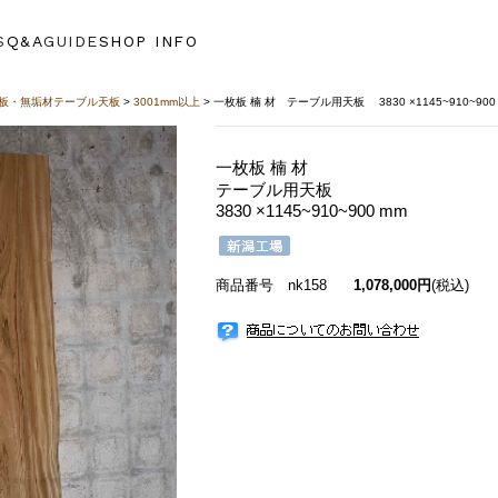
S
Q&A
GUIDE
SHOP INFO
板・無垢材テーブル天板
>
3001mm以上
> 一枚板 楠 材 テーブル用天板 3830 ×1145~910~900
一枚板 楠 材
テーブル用天板
3830 ×1145~910~900 mm
商品番号 nk158
1,078,000円
(税込)