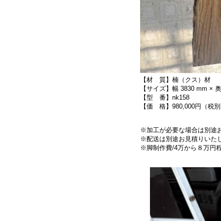
【材 質】楠（クス）材
【サイズ】幅 3830 mm × 奥行
【型 番】nk158
【価 格】980,000円（税
※加工が必要な場合は別途
※配送は別途お見積りいた
※脚制作費/4万から８万