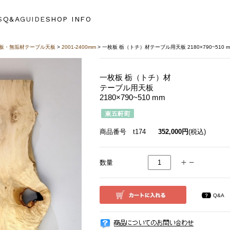
S
Q&A
GUIDE
SHOP INFO
板・無垢材テーブル天板
>
2001-2400mm
> 一枚板 栃（トチ）材テーブル用天板 2180×790~510 m
一枚板 栃（トチ）材
テーブル用天板
2180×790~510 mm
商品番号 t174
352,000円
(税込)
数量
Q&A