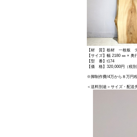
【材 質】栃材 一枚板 
【サイズ】幅 2180 ㎜ × 奥行 
【型 番】t174
【価 格】320,000円（税
※脚制作費/4万から８万
＜送料別途＞サイズ・配送