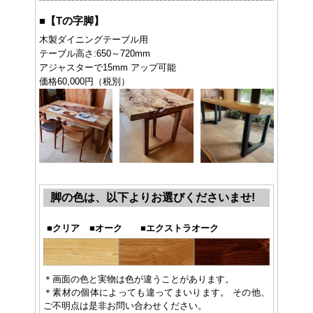
■
【Tの字脚】
木製ダイニングテーブル用
テーブル高さ:650～720mm
アジャスターで15mm アップ可能
価格60,000円（税別）
脚の色は、以下よりお選びくださいませ!
■
クリア
■
オーク
■
エクストラオーク
＊画面の色と実物は色が違うことがあります。
＊素材の個体によっても違ってまいります。 その他、
ご不明点は是非お問い合わせください。