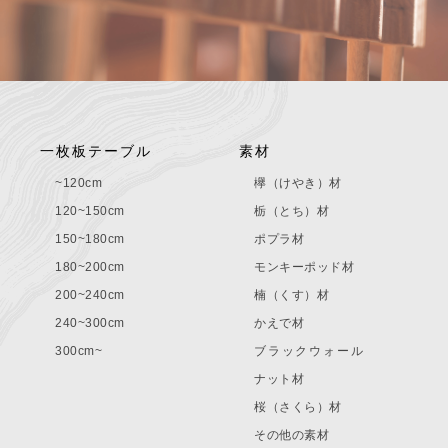
一枚板テーブル
素材
~120cm
欅（けやき）材
120~150cm
栃（とち）材
150~180cm
ポプラ材
180~200cm
モンキーポッド材
200~240cm
楠（くす）材
240~300cm
かえで材
300cm~
ブラックウォール
ナット材
桜（さくら）材
その他の素材