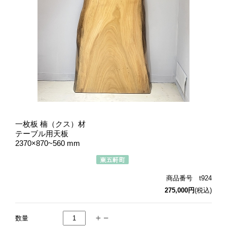
一枚板 楠（クス）材
テーブル用天板
2370×870~560 mm
商品番号 t924
275,000円
(税込)
数量