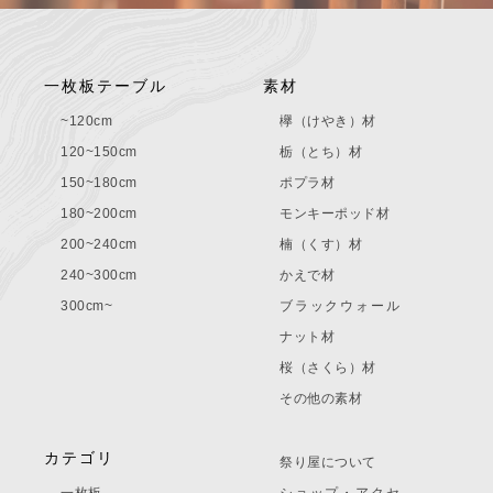
一枚板テーブル
素材
~120cm
欅（けやき）材
120~150cm
栃（とち）材
150~180cm
ポプラ材
180~200cm
モンキーポッド材
200~240cm
楠（くす）材
240~300cm
かえで材
300cm~
ブラックウォール
ナット材
桜（さくら）材
その他の素材
カテゴリ
祭り屋について
一枚板
ショップ・アクセ