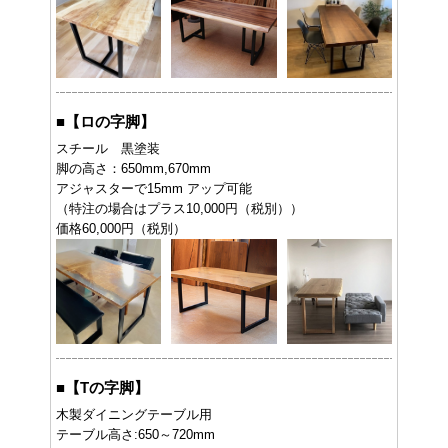
■
【ロの字脚】
スチール 黒塗装
脚の高さ：650mm,670mm
アジャスターで15mm アップ可能
（特注の場合はプラス10,000円（税別））
価格60,000円（税別）
■
【Tの字脚】
木製ダイニングテーブル用
テーブル高さ:650～720mm