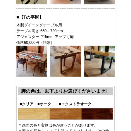
■
【Tの字脚】
木製ダイニングテーブル用
テーブル高さ:650～720mm
アジャスターで15mm アップ可能
価格60,000円（税別）
脚の色は、以下よりお選びくださいませ!
■
クリア
■
オーク
■
エクストラオーク
＊画面の色と実物は色が違うことがあります。
＊素材の個体によっても違ってまいります。 その他、