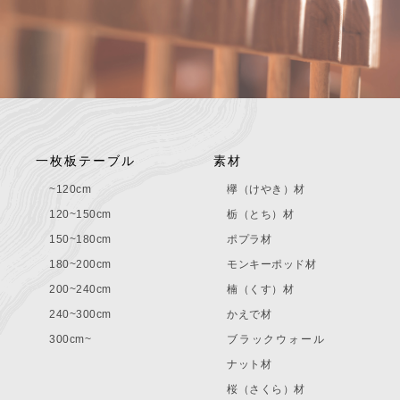
一枚板テーブル
素材
~120cm
欅（けやき）材
120~150cm
栃（とち）材
150~180cm
ポプラ材
180~200cm
モンキーポッド材
200~240cm
楠（くす）材
240~300cm
かえで材
300cm~
ブラックウォール
ナット材
桜（さくら）材