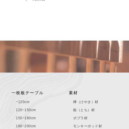
一枚板テーブル
素材
~120cm
欅（けやき）材
120~150cm
栃（とち）材
150~180cm
ポプラ材
180~200cm
モンキーポッド材