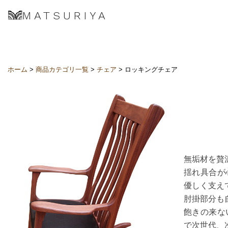
MATSURIYA
ホーム
>
商品カテゴリ一覧
>
チェア
> ロッキングチェア
無垢材を贅
揺れ具合が
優しく支え
肘掛部分も
飽きの来な
で次世代、