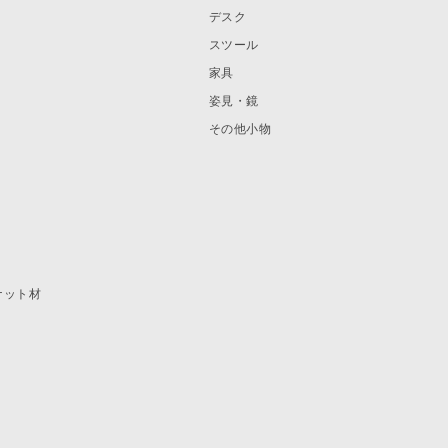
デスク
スツール
家具
姿見・鏡
その他小物
ナット材