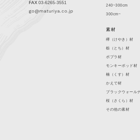
FAX
03-6265-3551
240~300cm
go@maturiya.co.jp
300cm~
素材
欅（けやき）材
栃（とち）材
ポプラ材
モンキーポッド材
楠（くす）材
かえで材
ブラックウォール
桜（さくら）材
その他の素材