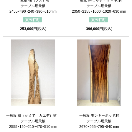
一枚板 楠（クス）材
一枚板 欅(けやき・ケヤキ)材
テーブル用天板
テーブル用天板
2455×490~240~380~610mm
2350~2155×1000~1020~630 mm
253,000円
(税込)
396,000円
(税込)
一枚板 楓（かえで、カエデ）材
一枚板 モンキーポッド材
テーブル用天板
テーブル用天板
2555×120~210~470~510 mm
2670×955~795~840 mm