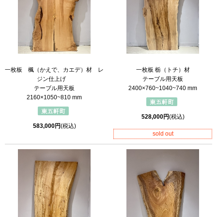
一枚板 楓（かえで、カエデ）材 レ
一枚板 栃（トチ）材
ジン仕上げ
テーブル用天板
テーブル用天板
2400×760~1040~740 mm
2160×1050~810 mm
528,000円
(税込)
583,000円
(税込)
sold out