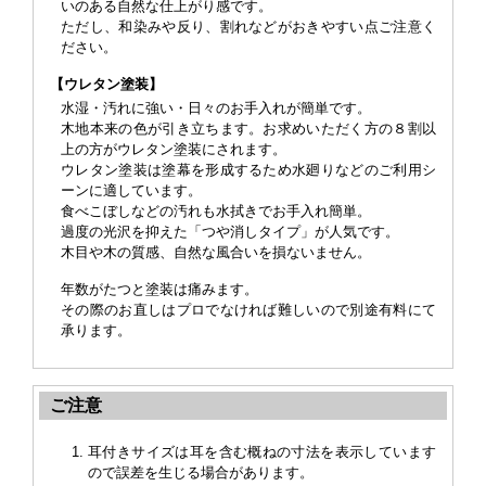
いのある自然な仕上がり感です。
ただし、和染みや反り、割れなどがおきやすい点ご注意く
ださい。
【ウレタン塗装】
水湿・汚れに強い・日々のお手入れが簡単です。
木地本来の色が引き立ちます。お求めいただく方の８割以
上の方がウレタン塗装にされます。
ウレタン塗装は塗幕を形成するため水廻りなどのご利用シ
ーンに適しています。
食べこぼしなどの汚れも水拭きでお手入れ簡単。
過度の光沢を抑えた「つや消しタイプ」が人気です。
木目や木の質感、自然な風合いを損ないません。
年数がたつと塗装は痛みます。
その際のお直しはプロでなければ難しいので
別途有料
にて
承ります。
ご注意
耳付きサイズは耳を含む概ねの寸法を表示しています
ので誤差を生じる場合があります。