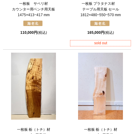
一枚板 サペリ材
一枚板 プラタナス材
カウンター用ベンチ用天板
テーブル用天板 セール
1475×413~417 mm
1812×480~550~570 mm
110,000円
(税込)
165,000円
(税込)
sold out
一枚板 栃（トチ）材
一枚板 栃（トチ）材