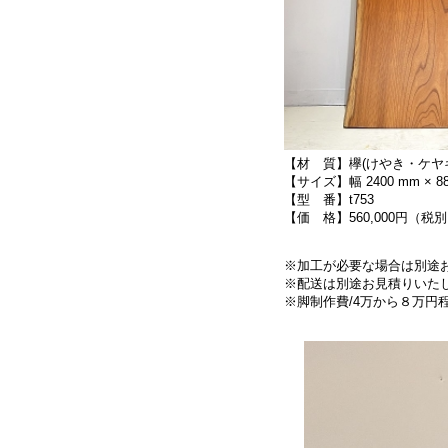
【材 質】欅(けやき・ケ
【サイズ】幅 2400 mm × 8
【型 番】t753
【価 格】560,000円（税
※加工が必要な場合は別途
※配送は別途お見積りいた
※脚制作費/4万から８万