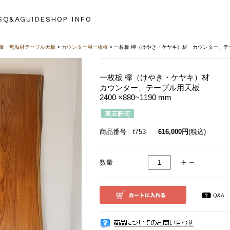
S
Q&A
GUIDE
SHOP INFO
板・無垢材テーブル天板
>
カウンター用一枚板
> 一枚板 欅（けやき・ケヤキ）材 カウンター、テーブル用
一枚板 欅（けやき・ケヤキ）材
カウンター、テーブル用天板
2400 ×880~1190 mm
商品番号 t753
616,000円
(税込)
数量
Q&A