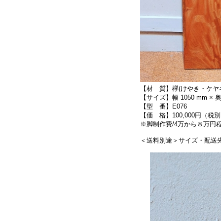
【材 質】欅(けやき・ケヤ
【サイズ】幅 1050 mm × 奥行 
【型 番】E076
【価 格】100,000円（税
※脚制作費/4万から８万
＜送料別途＞サイズ・配送