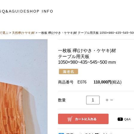
S
Q&A
GUIDE
SHOP INFO
で選ぶ
>
天然欅(ケヤキ)材
> 一枚板 欅(けやき・ケヤキ)材 テーブル用天板 1050×980~435~545~50
一枚板 欅(けやき・ケヤキ)材
テーブル用天板
1050×980~435~545~500 mm
商品番号 E076
110,000円
(税込)
数量
Q&A