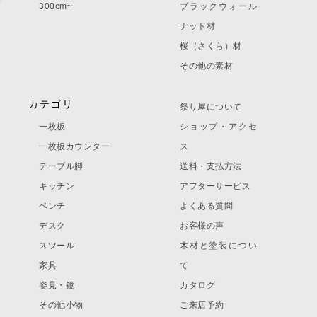
300cm~
ブラックウォール
ナット材
桜（さくら）材
その他の素材
カテゴリ
祭り屋について
一枚板
ショップ・アクセ
一枚板カウンター
ス
テーブル脚
送料・支払方法
キッチン
アフターサービス
ベンチ
よくある質問
デスク
お客様の声
スツール
木材と塗装につい
家具
て
姿見・鏡
カタログ
その他小物
ご来店予約