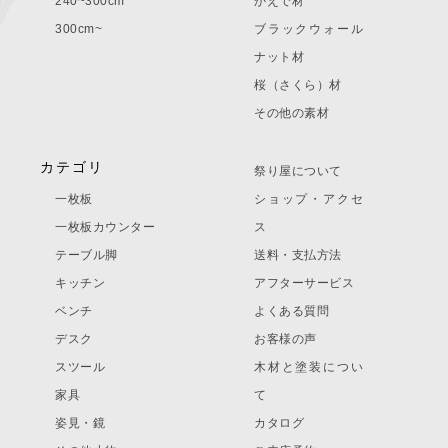
240~300cm
かえで材
300cm~
ブラックウォール
ナット材
桜（さくら）材
その他の素材
カテゴリ
祭り屋について
一枚板
ショップ・アクセ
一枚板カウンター
ス
テーブル脚
送料・支払方法
キッチン
アフターサービス
ベンチ
よくある質問
デスク
お客様の声
スツール
木材と塗装につい
家具
て
姿見・鏡
カタログ