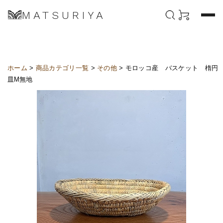
MATSURIYA
ホーム
>
商品カテゴリ一覧
>
その他
> モロッコ産 バスケット 楕円
皿M無地