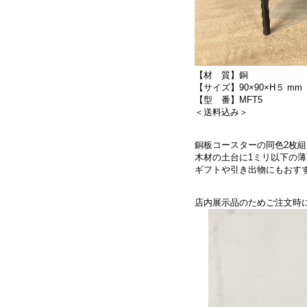
【材 質】銅
【サイズ】90×90×H５ mm
【型 番】MFT5
＜送料込み＞
銅板コースターの同色2枚組
木材の土台に1ミリ以下の
ギフトや引き出物にもおす
店内展示品のためご注文時