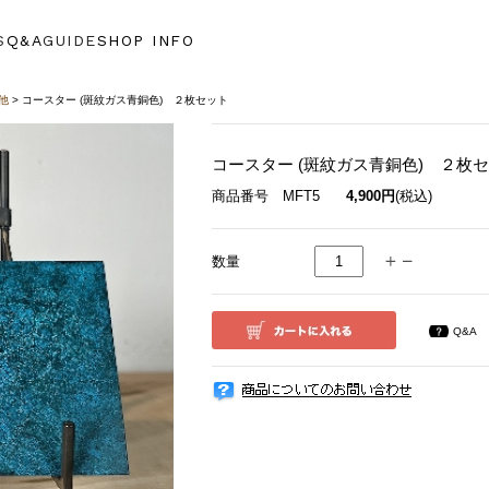
S
Q&A
GUIDE
SHOP INFO
他
> コースター (斑紋ガス青銅色) ２枚セット
コースター (斑紋ガス青銅色) ２枚
商品番号 MFT5
4,900円
(税込)
数量
Q&A