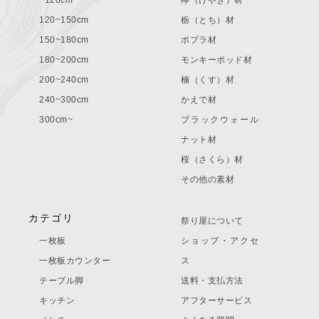
~120cm
欅（けやき）材
120~150cm
栃（とち）材
150~180cm
ポプラ材
180~200cm
モンキーポッド材
200~240cm
楠（くす）材
240~300cm
かえで材
300cm~
ブラックウォール
ナット材
桜（さくら）材
その他の素材
カテゴリ
祭り屋について
一枚板
ショップ・アクセ
一枚板カウンター
ス
テーブル脚
送料・支払方法
キッチン
アフターサービス