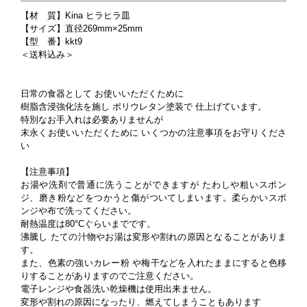
【材 質】Kina ヒラヒラ皿
【サイズ】直径269mm×25mm
【型 番】kkt9
＜送料込み＞
日常の食器として お使いいただくために
樹脂含浸強化法を施し ポリウレタン塗装で 仕上げています。
特別なお手入れは必要ありませんが
末永くお使いいただくために いくつかの注意事項をお守りくださ
い
【注意事項】
お湯や洗剤で普通に洗うことができますが たわしや粗いスポン
ジ、磨き粉などをつかうと傷がついてしまいます。柔らかいスポ
ンジや布で洗ってください。
耐熱温度は80°Cぐらいまでです。
沸騰し たての汁物やお湯は変形や割れの原因となることがありま
す。
また、色素の強いカレー粉 や梅干などを入れたままにすると色移
りすることがありますのでご注意ください。
電子レンジや食器洗い乾燥機は使用出来ません。
変形や割れの原因になったり、燃えてしまうこともあります