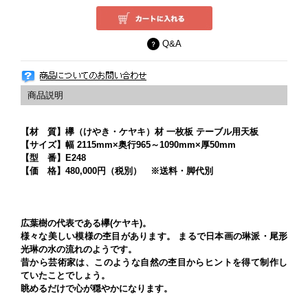
Q&A
【材 質】欅（けやき・ケヤキ）材 一枚板 テーブル用天板
【サイズ】幅 2115mm×奥行965～1090mm×厚50mm
【型 番】E248
【価 格】480,000円（税別） ※送料・脚代別
広葉樹の代表である欅(ケヤキ)。
様々な美しい模様の杢目があります。 まるで日本画の琳派・尾形
光琳の水の流れのようです。
昔から芸術家は、このような自然の杢目からヒントを得て制作し
ていたことでしょう。
眺めるだけで心が穏やかになります。