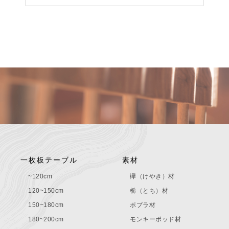
一枚板テーブル
素材
~120cm
欅（けやき）材
120~150cm
栃（とち）材
150~180cm
ポプラ材
180~200cm
モンキーポッド材