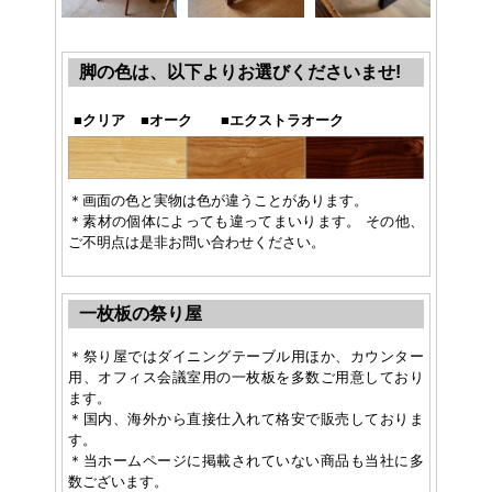
脚の色は、以下よりお選びくださいませ!
■
クリア
■
オーク
■
エクストラオーク
＊画面の色と実物は色が違うことがあります。
＊素材の個体によっても違ってまいります。 その他、
ご不明点は是非お問い合わせください。
一枚板の祭り屋
＊祭り屋ではダイニングテーブル用ほか、カウンター
用、オフィス会議室用の一枚板を多数ご用意しており
ます。
＊国内、海外から直接仕入れて格安で販売しておりま
す。
＊当ホームページに掲載されていない商品も当社に多
数ございます。