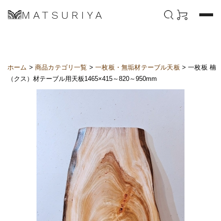
MATSURIYA
ホーム
>
商品カテゴリ一覧
>
一枚板・無垢材テーブル天板
> 一枚板 楠
（クス）材テーブル用天板1465×415～820～950mm