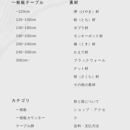
一枚板テーブル
素材
~120cm
欅（けやき）材
120~150cm
栃（とち）材
150~180cm
ポプラ材
180~200cm
モンキーポッド材
200~240cm
楠（くす）材
240~300cm
かえで材
300cm~
ブラックウォール
ナット材
桜（さくら）材
その他の素材
カテゴリ
祭り屋について
一枚板
ショップ・アクセ
一枚板カウンター
ス
テーブル脚
送料・支払方法