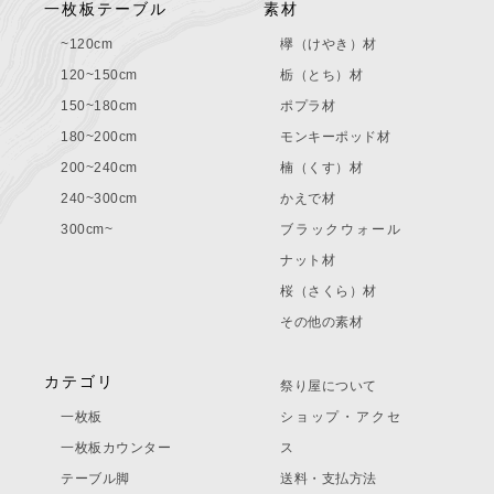
一枚板テーブル
素材
~120cm
欅（けやき）材
120~150cm
栃（とち）材
150~180cm
ポプラ材
180~200cm
モンキーポッド材
200~240cm
楠（くす）材
240~300cm
かえで材
300cm~
ブラックウォール
ナット材
桜（さくら）材
その他の素材
カテゴリ
祭り屋について
一枚板
ショップ・アクセ
一枚板カウンター
ス
テーブル脚
送料・支払方法