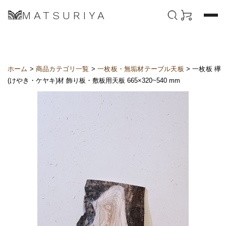
MATSURIYA
ホーム
>
商品カテゴリ一覧
>
一枚板・無垢材テーブル天板
> 一枚板 欅
(けやき・ケヤキ)材 飾り板・敷板用天板 665×320~540 mm