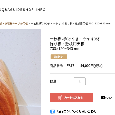
S
Q&A
GUIDE
SHOP INFO
板・無垢材テーブル天板
> 一枚板 欅(けやき・ケヤキ)材 飾り板・敷板用天板 700×120~340 mm
一枚板 欅(けやき・ケヤキ)材
飾り板・敷板用天板
700×120~340 mm
商品番号 E817
44,000円
(税込)
数量
Q&A