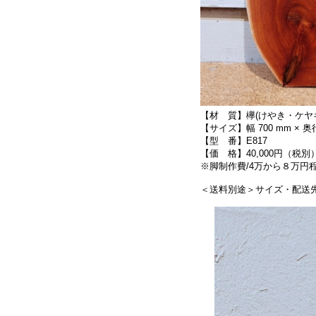
【材 質】欅(けやき・ケヤ
【サイズ】幅 700 mm × 奥行 
【型 番】E817
【価 格】40,000円（税別
※脚制作費/4万から８万
＜送料別途＞サイズ・配送