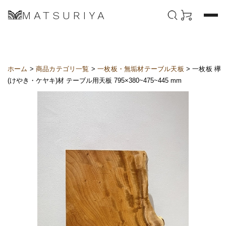
MATSURIYA
ホーム
>
商品カテゴリ一覧
>
一枚板・無垢材テーブル天板
> 一枚板 欅
(けやき・ケヤキ)材 テーブル用天板 795×380~475~445 mm