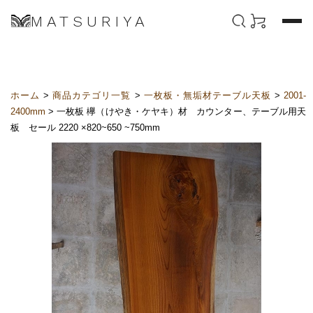
MATSURIYA
ホーム
>
商品カテゴリ一覧
>
一枚板・無垢材テーブル天板
>
2001-
2400mm
> 一枚板 欅（けやき・ケヤキ）材 カウンター、テーブル用天
板 セール 2220 ×820~650 ~750mm