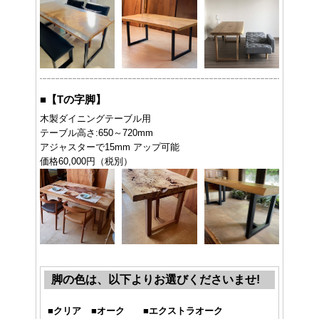
■
【Tの字脚】
木製ダイニングテーブル用
テーブル高さ:650～720mm
アジャスターで15mm アップ可能
価格60,000円（税別）
脚の色は、以下よりお選びくださいませ!
■
クリア
■
オーク
■
エクストラオーク