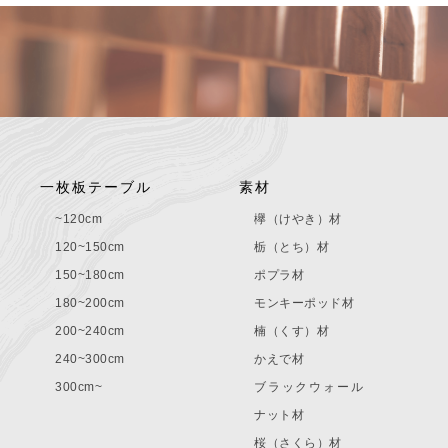
一枚板テーブル
素材
~120cm
欅（けやき）材
120~150cm
栃（とち）材
150~180cm
ポプラ材
180~200cm
モンキーポッド材
200~240cm
楠（くす）材
240~300cm
かえで材
300cm~
ブラックウォール
ナット材
桜（さくら）材