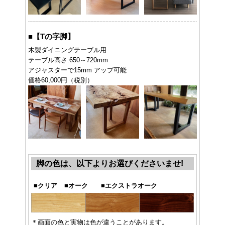
■
【Tの字脚】
木製ダイニングテーブル用
テーブル高さ:650～720mm
アジャスターで15mm アップ可能
価格60,000円（税別）
脚の色は、以下よりお選びくださいませ!
■
クリア
■
オーク
■
エクストラオーク
＊画面の色と実物は色が違うことがあります。