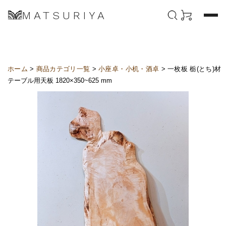
MATSURIYA
ホーム
>
商品カテゴリ一覧
>
小座卓・小机・酒卓
> 一枚板 栃(とち)材
テーブル用天板 1820×350~625 mm