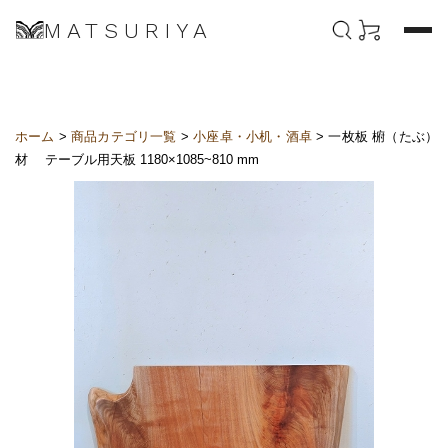
MATSURIYA
ホーム
>
商品カテゴリ一覧
>
小座卓・小机・酒卓
> 一枚板 椨（たぶ）
材 テーブル用天板 1180×1085~810 mm