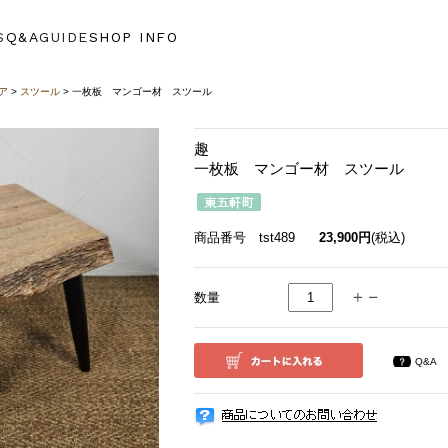
S
Q&A
GUIDE
SHOP INFO
ア
>
スツール
> 一枚板 マンゴー材 スツール
趣
一枚板 マンゴー材 スツール
商品番号 tst489
23,900円
(税込)
数量
Q&A