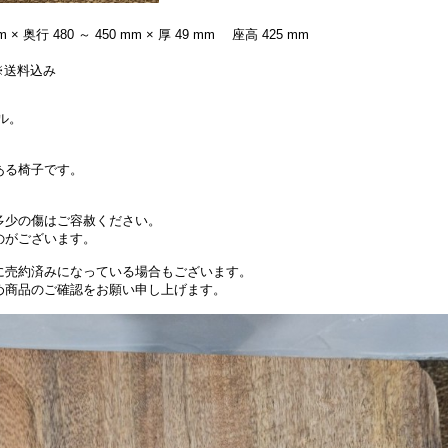
 × 奥行 480 ～ 450 mm × 厚 49 mm 座高 425 mm
 ※送料込み
ル。
。
ある椅子です。
。
多少の傷はご容赦ください。
のがございます。
に売約済みになっている場合もございます。
め商品のご確認をお願い申し上げます。