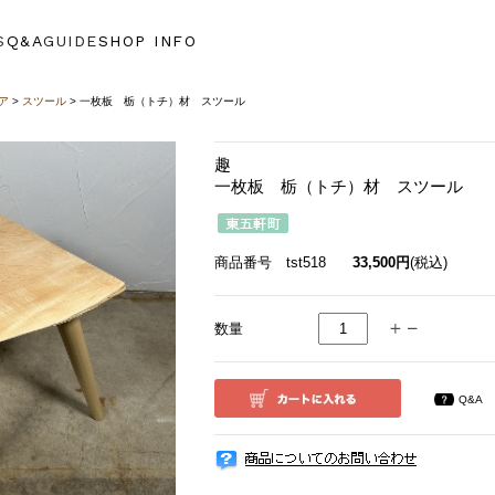
S
Q&A
GUIDE
SHOP INFO
ア
>
スツール
> 一枚板 栃（トチ）材 スツール
趣
一枚板 栃（トチ）材 スツール
商品番号 tst518
33,500円
(税込)
数量
Q&A