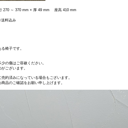
270 ～ 370 mm × 厚 49 mm 座高 410 mm
 ※送料込み
。
ある椅子です。
。
多少の傷はご容赦ください。
のがございます。
に売約済みになっている場合もございます。
め商品のご確認をお願い申し上げます。