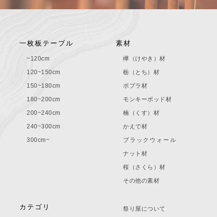
一枚板テーブル
素材
~120cm
欅（けやき）材
120~150cm
栃（とち）材
150~180cm
ポプラ材
180~200cm
モンキーポッド材
200~240cm
楠（くす）材
240~300cm
かえで材
300cm~
ブラックウォール
ナット材
桜（さくら）材
その他の素材
カテゴリ
祭り屋について