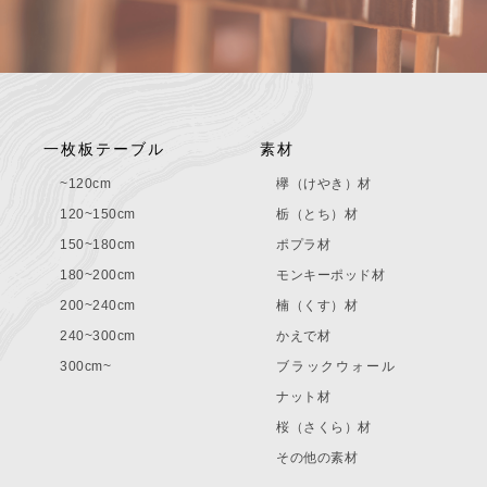
一枚板テーブル
素材
~120cm
欅（けやき）材
120~150cm
栃（とち）材
150~180cm
ポプラ材
180~200cm
モンキーポッド材
200~240cm
楠（くす）材
240~300cm
かえで材
300cm~
ブラックウォール
ナット材
桜（さくら）材
その他の素材