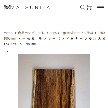
MATSURIYA
ホーム
>
商品カテゴリ一覧
>
一枚板・無垢材テーブル天板
>
1500-
1800mm
> 一枚板 モンキーポッド材テーブル用天板
1735×790~770~980mm
<