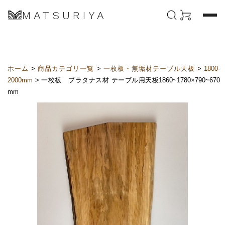
MATSURIYA
ホーム
>
商品カテゴリ一覧
>
一枚板・無垢材テーブル天板
>
1800-
2000mm
> 一枚板 プラタナス材 テーブル用天板1860~1780×790~670
mm