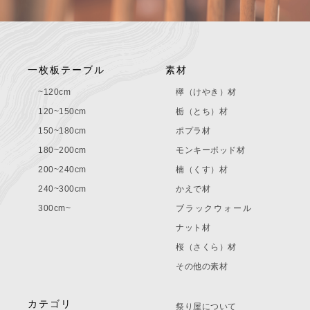
一枚板テーブル
素材
~120cm
欅（けやき）材
120~150cm
栃（とち）材
150~180cm
ポプラ材
180~200cm
モンキーポッド材
200~240cm
楠（くす）材
240~300cm
かえで材
300cm~
ブラックウォール
ナット材
桜（さくら）材
その他の素材
カテゴリ
祭り屋について