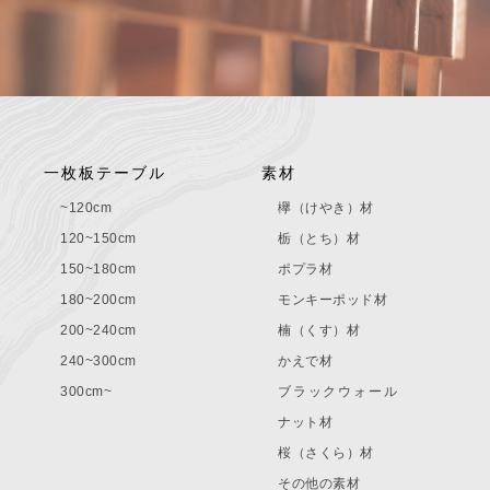
一枚板テーブル
素材
~120cm
欅（けやき）材
120~150cm
栃（とち）材
150~180cm
ポプラ材
180~200cm
モンキーポッド材
200~240cm
楠（くす）材
240~300cm
かえで材
300cm~
ブラックウォール
ナット材
桜（さくら）材
その他の素材