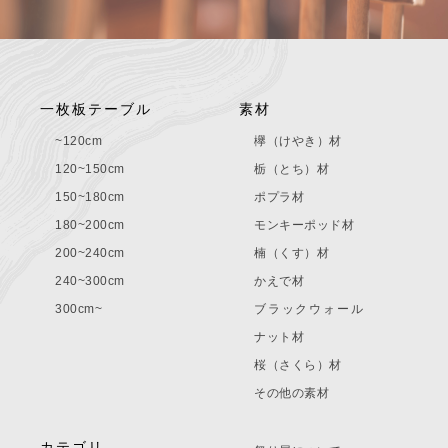
一枚板テーブル
素材
~120cm
欅（けやき）材
120~150cm
栃（とち）材
150~180cm
ポプラ材
180~200cm
モンキーポッド材
200~240cm
楠（くす）材
240~300cm
かえで材
300cm~
ブラックウォール
ナット材
桜（さくら）材
その他の素材
カテゴリ