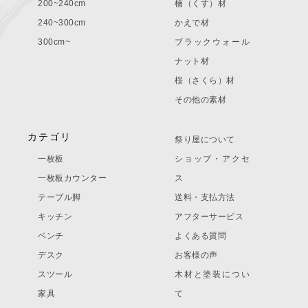
200~240cm
楠（くす）材
240~300cm
かえで材
300cm~
ブラックウォール
ナット材
桜（さくら）材
その他の素材
カテゴリ
祭り屋について
一枚板
ショップ・アクセ
一枚板カウンター
ス
テーブル脚
送料・支払方法
キッチン
アフターサービス
ベンチ
よくある質問
デスク
お客様の声
スツール
木材と塗装につい
家具
て