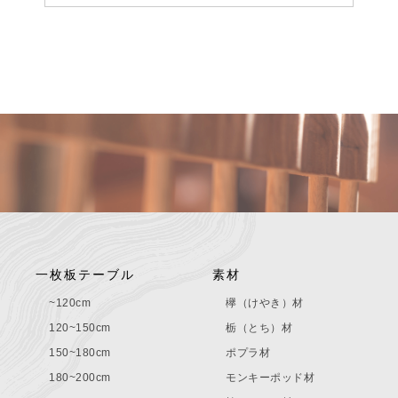
一枚板テーブル
素材
~120cm
欅（けやき）材
120~150cm
栃（とち）材
150~180cm
ポプラ材
180~200cm
モンキーポッド材