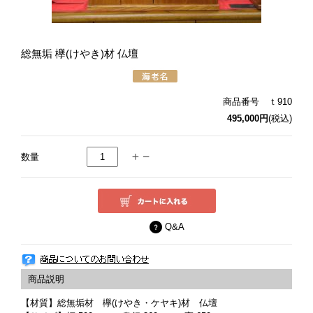
総無垢 欅(けやき)材 仏壇
商品番号 ｔ910
495,000円
(税込)
数量
Q&A
【材質】総無垢材 欅(けやき・ケヤキ)材 仏壇