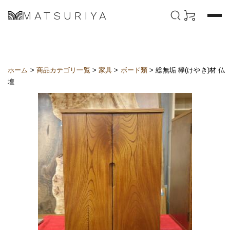
MATSURIYA
ホーム
>
商品カテゴリ一覧
>
家具
>
ボード類
> 総無垢 欅(けやき)材 仏
壇