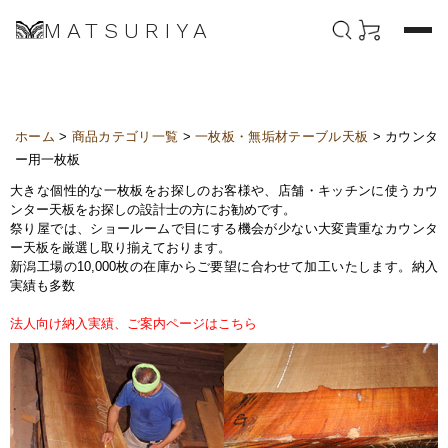
MATSURIYA
ホーム
>
商品カテゴリ一覧
>
一枚板・無垢材テーブル天板
> カウンタ
ー用一枚板
大きな個性的な一枚板をお探しのお客様や、店舗・キッチンに使うカウ
ンター天板をお探しの設計士の方にお勧めです。
祭り屋では、ショールームで目にする機会が少ない大変貴重なカウンタ
ー天板を厳選し取り揃えております。
新潟工場の10,000枚の在庫からご要望に合わせて加工いたします。納入
実績も多数
法人向け納入実績、ご案内ページはこちら