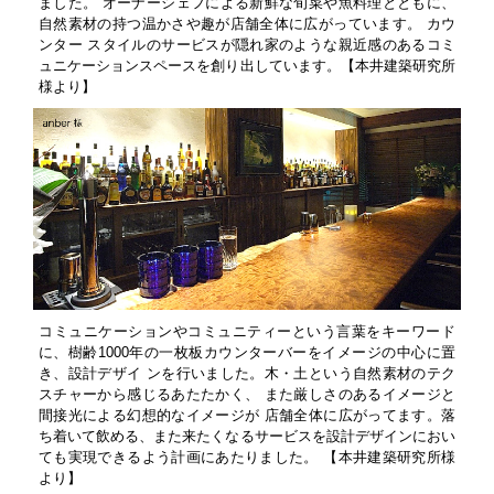
ました。 オーナーシェフによる新鮮な旬菜や魚料理とともに、
自然素材の持つ温かさや趣が店舗全体に広がっています。 カウ
ンター スタイルのサービスが隠れ家のような親近感のあるコミ
ュニケーションスペースを創り出しています。【本井建築研究所
様より】
コミュニケーションやコミュニティーという言葉をキーワード
に、樹齢1000年の一枚板カウンターバーをイメージの中心に置
き、設計デザイ ンを行いました。木・土という自然素材のテク
スチャーから感じるあたたかく、 また厳しさのあるイメージと
間接光による幻想的なイメージが 店舗全体に広がってます。落
ち着いて飲める、また来たくなるサービスを設計デザインにおい
ても実現できるよう計画にあたりました。 【本井建築研究所様
より】