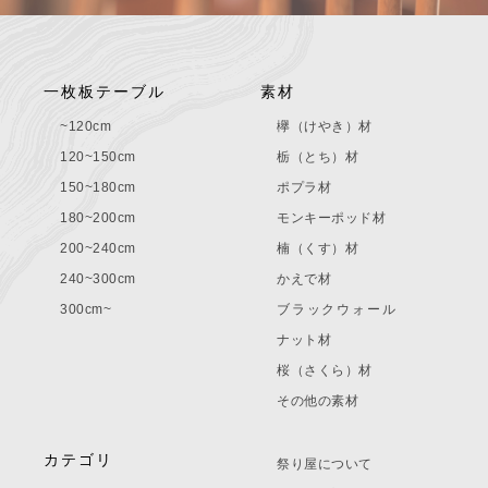
一枚板テーブル
素材
~120cm
欅（けやき）材
120~150cm
栃（とち）材
150~180cm
ポプラ材
180~200cm
モンキーポッド材
200~240cm
楠（くす）材
240~300cm
かえで材
300cm~
ブラックウォール
ナット材
桜（さくら）材
その他の素材
カテゴリ
祭り屋について