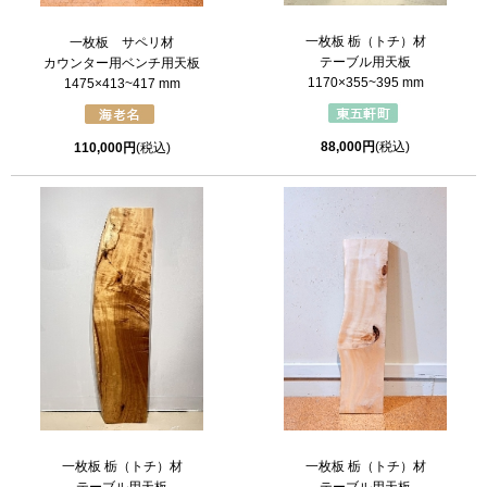
一枚板 栃（トチ）材
一枚板 サペリ材
テーブル用天板
カウンター用ベンチ用天板
1170×355~395 mm
1475×413~417 mm
88,000円
(税込)
110,000円
(税込)
一枚板 栃（トチ）材
一枚板 栃（トチ）材