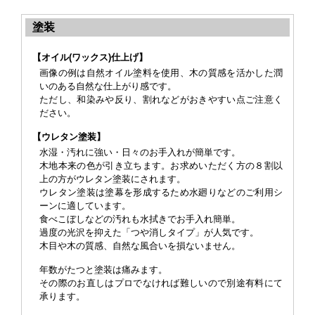
塗装
【オイル(ワックス)仕上げ】
画像の例は自然オイル塗料を使用、木の質感を活かした潤
いのある自然な仕上がり感です。
ただし、和染みや反り、割れなどがおきやすい点ご注意く
ださい。
【ウレタン塗装】
水湿・汚れに強い・日々のお手入れが簡単です。
木地本来の色が引き立ちます。お求めいただく方の８割以
上の方がウレタン塗装にされます。
ウレタン塗装は塗幕を形成するため水廻りなどのご利用シ
ーンに適しています。
食べこぼしなどの汚れも水拭きでお手入れ簡単。
過度の光沢を抑えた「つや消しタイプ」が人気です。
木目や木の質感、自然な風合いを損ないません。
年数がたつと塗装は痛みます。
その際のお直しはプロでなければ難しいので
別途有料
にて
承ります。