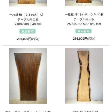
一枚板 欅(けやき・ケヤキ)材
一枚板 楠（くすのき）材
テーブル用天板
テーブル用天板
2500×780~520~850 mm
2100×900~640 mm
286,000円
(税込)
286,000円
(税込)