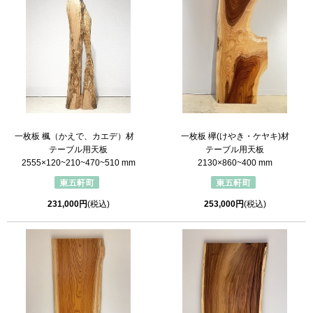
一枚板 楓（かえで、カエデ）材
一枚板 欅(けやき・ケヤキ)材
テーブル用天板
テーブル用天板
2555×120~210~470~510 mm
2130×860~400 mm
231,000円
(税込)
253,000円
(税込)