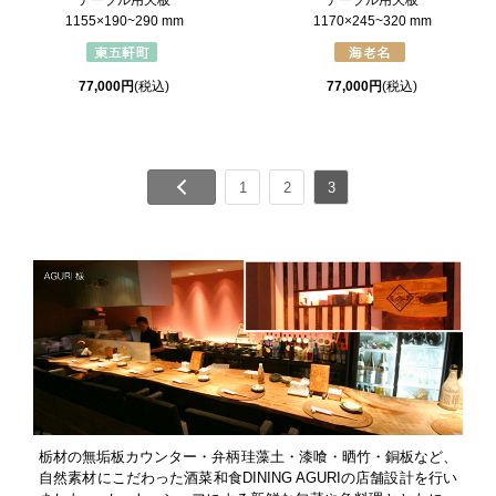
テーブル用天板
テーブル用天板
1155×190~290 mm
1170×245~320 mm
77,000円
(税込)
77,000円
(税込)
1
2
3
栃材の無垢板カウンター・弁柄珪藻土・漆喰・晒竹・銅板など、
自然素材にこだわった酒菜和食DINING AGURIの店舗設計を行い