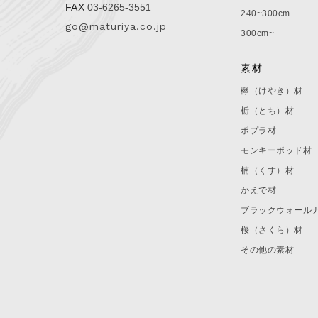
FAX
03-6265-3551
240~300cm
go@maturiya.co.jp
300cm~
素材
欅（けやき）材
栃（とち）材
ポプラ材
モンキーポッド材
楠（くす）材
かえで材
ブラックウォール
桜（さくら）材
その他の素材