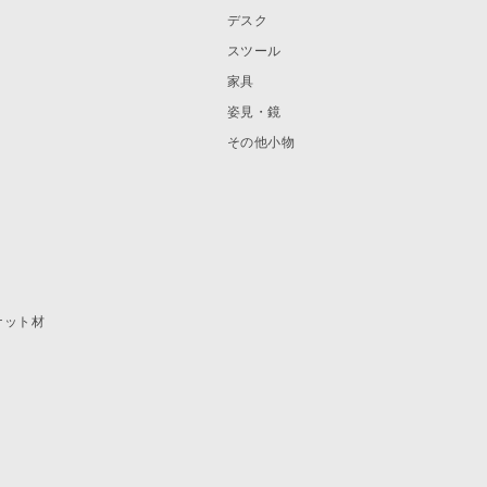
デスク
スツール
家具
姿見・鏡
その他小物
ナット材