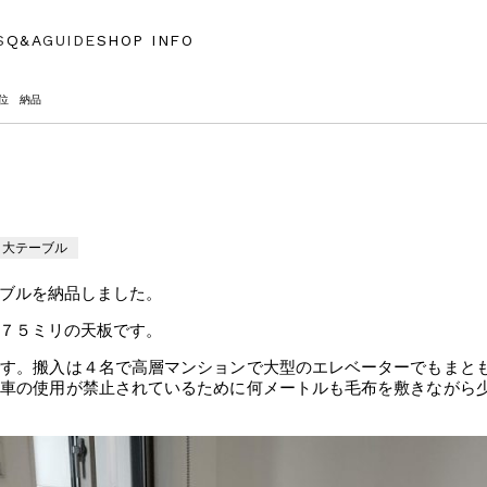
S
Q&A
GUIDE
SHOP INFO
枚位 納品
大テーブル
ブルを納品しました。
７５ミリの天板です。
です。搬入は４名で高層マンションで大型のエレベーターでもまと
台車の使用が禁止されているために何メートルも毛布を敷きながら