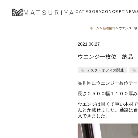
MATSURIYA
CATEGORY
CONCEPT
NEW
ホーム
>
新着情報
> ウエンジ一
2021.06.27
ウエンジ一枚位 納品
デスク・オフィス関連
品川区にウエンジ一枚位テー
長さ２５００幅１１００厚み
ウエンジは固くて重い木材
んとか載せました。通路は
入できました。