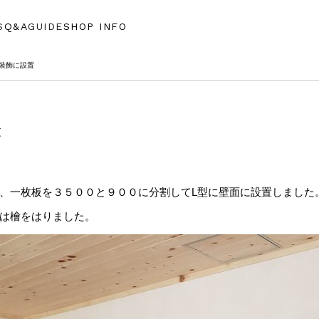
S
Q&A
GUIDE
SHOP INFO
壁装飾に設置
置
、一枚板を３５００と９００に分割してL型に壁面に設置しました
は檜をはりました。