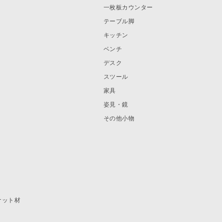
一枚板カウンター
テーブル脚
キッチン
ベンチ
デスク
スツール
家具
姿見・鏡
その他小物
ナット材