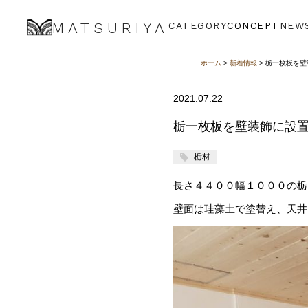
MATSURIYA
CATEGORY
CONCEPT
NEW
ホーム
>
新着情報
> 栃一枚板を
2021.07.22
栃一枚板を壁装飾に設
栃材
長さ４４００幅１０００の栃
壁面は珪藻土で塗替え、天井