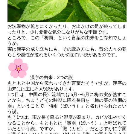
お洗濯物が乾きにくかったり、お出かけの足が鈍ってしま
ったりと、少し憂鬱な気分になりがちな季節です。
ところで、この「梅雨」という言葉の由来をご存知でしょ
うか。
実は漢字の成り立ちにも、その読み方にも、昔の人々の暮
らしや感性が溢れるいくつかの面白い説があるのです。
漢字の由来：2つの説
もともと中国から伝わってきた言葉だそうですが、漢字の
由来には主に2つの説があります。
1つ目は、中国の長江流域では5月〜6月に梅の実が熟すこ
とから、ちょうどその時期に降る長雨を「梅の実の時期の
雨」ということで
「梅雨（ばいう）」
と名付けられたとい
う説。
もう1つは、雨が長く降ると湿度が高まり、カビが出やすく
なることから、もともとは
「黴雨（ばいう）」
と呼ばれて
いたという説。ですが、「黴（カビ）」だとさすがに字面