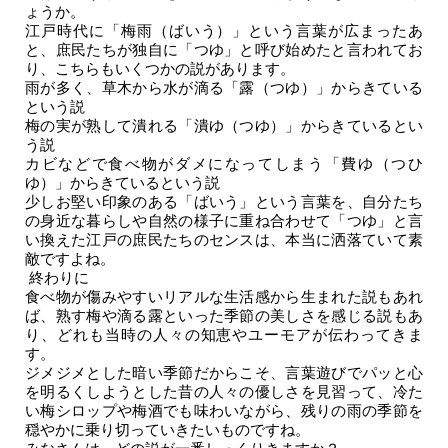
ょうか。
江戸時代に「梅雨（ばいう）」という言葉が広まったあ
と、庶民たちが独自に「つゆ」と呼び始めたと言われてお
り、こちらもいくつかの説があります。
雨が多く、草木から水が滴る
「露（つゆ）」
からきている
という説
梅の実が熟して潰れる
「潰ゆ（つゆ）」
からきているとい
う説
カビなどで食べ物がダメになってしまう
「費ゆ（つひ
ゆ）」
からきているという説
少しお堅い印象のある「ばいう」という言葉を、自分たち
の身近な暮らしや自然の様子に重ね合わせて「つゆ」と言
い換えた江戸の庶民たちのセンスは、本当に洒落ていて素
敵ですよね。
終わりに
食べ物が傷みやすいリアルな生活感から生まれた説もあれ
ば、熟す梅や滴る露といった季節の美しさを感じる説もあ
り、どれも当時の人々の知恵やユーモアが伝わってきま
す。
ジメジメとした暗い季節だからこそ、言葉遊びでパッと心
を明るくしようとした昔の人々の優しさを見習って、冷た
い梅シロップや梅酒でも味わいながら、残りの雨の季節を
穏やかに乗り切っていきたいものですね。