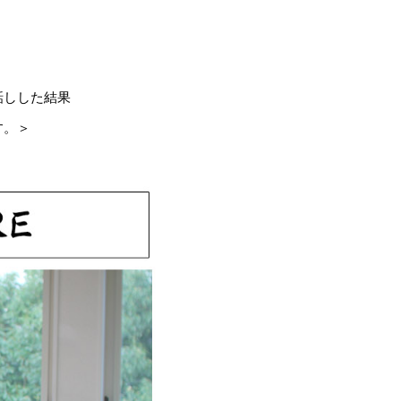
話しした結果
す。＞